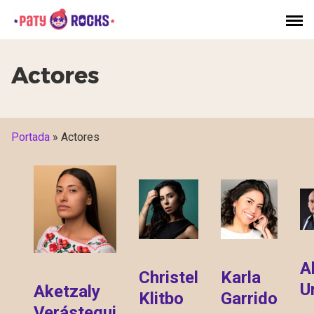
Saltar
al
contenido
Actores
Portada
»
Actores
A
Christel
Karla
U
Aketzaly
Klitbo
Garrido
Verástegui