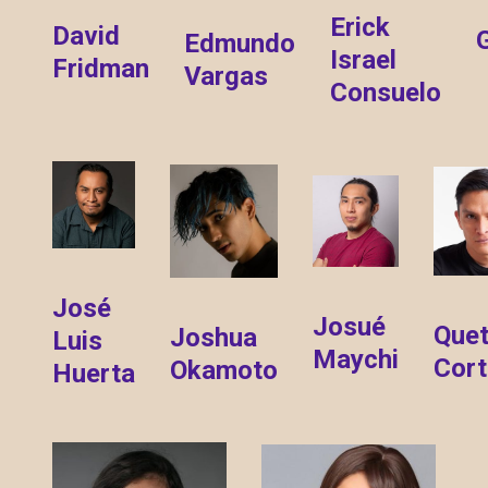
Erick
David
Edmundo
Israel
Fridman
Vargas
Consuelo
José
Josué
Quet
Joshua
Luis
Maychi
Cort
Okamoto
Huerta